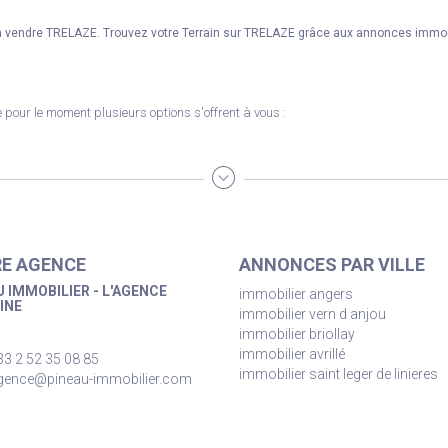
 à vendre TRELAZE. Trouvez votre Terrain sur TRELAZE grâce aux annonces immobi
pour le moment plusieurs options s'offrent à vous :
E AGENCE
ANNONCES PAR VILLE
 IMMOBILIER - L'AGENCE
immobilier angers
INE
immobilier vern d anjou
immobilier briollay
immobilier avrillé
33 2 52 35 08 85
immobilier saint leger de linieres
gence@pineau-immobilier.com