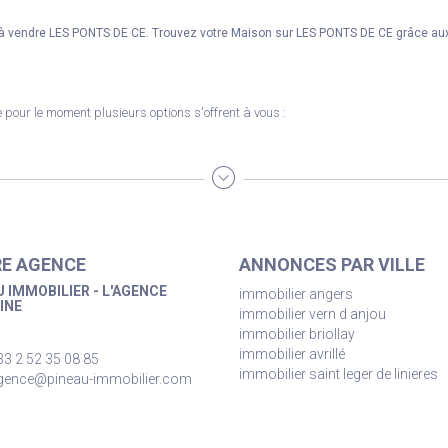
 à vendre LES PONTS DE CE. Trouvez votre Maison sur LES PONTS DE CE grâce au
pour le moment plusieurs options s'offrent à vous :
E AGENCE
ANNONCES PAR VILLE
 IMMOBILIER - L'AGENCE
immobilier angers
INE
immobilier vern d anjou
immobilier briollay
immobilier avrillé
33 2 52 35 08 85
immobilier saint leger de linieres
gence@pineau-immobilier.com