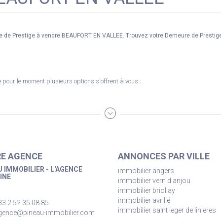
ure de Prestige à vendre BEAUFORT EN VALLEE. Trouvez votre Demeure de Prest
pour le moment plusieurs options s'offrent à vous :
E AGENCE
ANNONCES PAR VILLE
 IMMOBILIER - L'AGENCE
immobilier angers
INE
immobilier vern d anjou
immobilier briollay
immobilier avrillé
33 2 52 35 08 85
immobilier saint leger de linieres
gence@pineau-immobilier.com