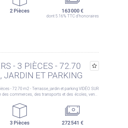
ve ainsi qu'une place de parking en extérieur est vendu
2 Pièces
163 000 €
dont 5.16% TTC d'honoraires
quels ce bien est exposé sont disponibles sur le site
v.fr
S - 3 PIÈCES - 72.70
, JARDIN ET PARKING
 - 72.70 m2 - Terrasse, jardin et parking VIDÉO SUR
des commerces, des transports et des écoles, venez
ponible immédiatement, ce bien
e entrée ouvrant
ée de lumière, comprenant un salon-séjour sur parquet
e. À l'étage, un palier dessert deux
3 Pièces
272 541 €
us profiterez d'un espace