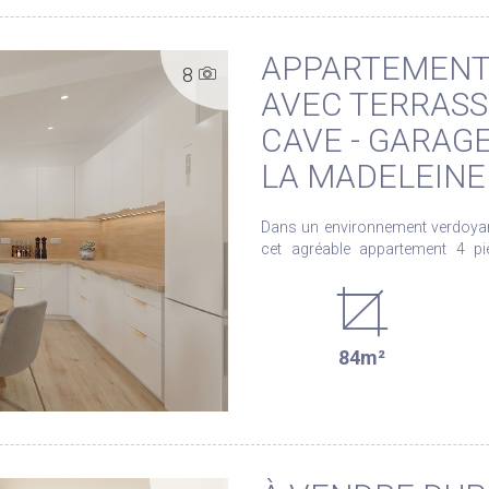
APPARTEMENT 
8
AVEC TERRASSE
CAVE - GARAGE
LA MADELEINE
Dans un environnement verdoyant
cet agréable appartement 4 pi
bénéficiant d'une belle expositio
au long de la journée. Entièrement rénové avec soin, ce bien offre des prestations
actuelles et ne nécessite aucun t
cuisine aménagée et équipée, d
84m²
moderne ainsi que d'un WC indépendant. Vous profiterez éga
terrasse offrant une vue dégagée 
vis, un véritable atout pour vos moments de détente. L'a
dans un cadre de vie confortable et fonctionnel. La rés
d'importants travaux déjà votés
façades, la réfection de l'étanchéité de