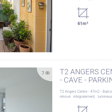
retrait de la rue, offrant un envir
bien est également conforme
L'appartement se compose d'une e
d'un séjour avec cuisine ouver
61m²
prolongé par un balcon exposé 
verdoyant. L'espace nuit comprend deux chambres, une salle de bains ainsi que des WC
séparés, offrant un agencement pratique e
prestations, le bien dispose d'
garage en sous-sol, apportant un véritable con
vivre, idéal pour profiter d'un c
commodités, transports et services. * Photos générées par IA Les informatio
risques auxquels ce bien est
www.georisques.gouv.fr
T2 ANGERS CE
7
- CAVE - PARKI
T2 Angers Centre - 47m2 - Balcon - Cave - Parking Vene
rénové intégralement, lumine
copropriété en centre ville. Le logement comprend : Une entrée, une agréable pièce de vie
lumineuse donnant sur le balco
salle de bain avec un WC. Vous