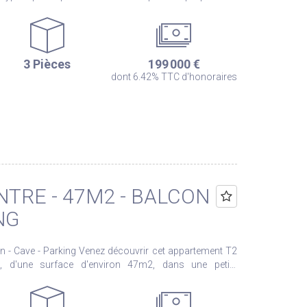
onnement calme, agréable et préservé de tout vis-à-vis. Le
 aux normes PMR (personnes à mobilité réduite).
ntrée avec placard intégré, idéale pour le rangement,
te créant un espace de vie convivial et fonctionnel,
3 Pièces
199 000 €
sud-ouest bénéficiant d'une vue sur un environnement
dont 6.42% TTC d'honoraires
t confortable au quotidien. Pour compléter les
une place de stationnement extérieure ainsi que d'un
fort de vie. Un appartement agréable à
adre paisible tout en bénéficiant d'un accès rapide aux
ns sur les
 exposé sont disponibles sur le site Géorisques :
NTRE - 47M2 - BALCON
NG
z découvrir cet appartement T2
ux, d'une surface d'environ 47m2, dans une petite
n, une cuisine aménagée et équipée, une chambre, une
 serez conquis par son emplacement ainsi que sa vue