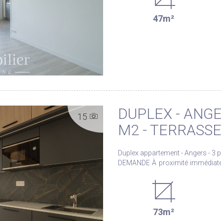
panoramique sur la ville. Une ca
47m²
avec le bien. Situé à proximité des direct des transports en commun et des commerces
de proximité. Notre agence est à votre disposition pour plus de renseignements. Les
informations sur les risques aux
Géorisques : www.georisques.gou
DUPLEX - ANGER
15
M2 - TERRASSE
Duplex appartement - Angers - 3 pièces
DEMANDE À proximité immédiate 
découvrir cette superbe maison type duplex neuf. Dis
bénéficie de FRAIS DE NOTAIRE RÉDUITS Le rez-de-chaussée propose un
sur une vaste pièce de vie baign
ainsi qu'une cuisine aménagée et entièrement équipé
73m²
chambres ainsi qu'une salle d'eau avec WC. À l'extérieur, vo