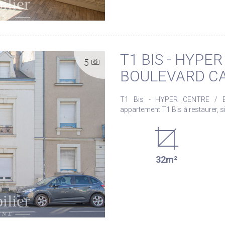
disponibles sur le site Géorisque
T1 BIS - HYPE
5
BOULEVARD CA
T1 Bis - HYPER CENTRE / BOULEVARD
appartement T1 Bis à restaurer, si
locataires, d'une surface d'environ 32m2. Le logement comprend : Un
kitchenette, une chambre, une salle de d
direct des transports en commu
local vélo. Notre agence est à votre disposition pour plus de renseignements ou pour
32m²
organiser une visite. Les informations sur les risques auxquels ce bien est exposé sont
disponibles sur le site Géorisque