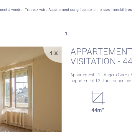
ment à vendre . Trouvez votre Appartement sur grâce aux annonces immobilières
1
APPARTEMENT 
4
VISITATION - 4
Appartement T2 - Angers Gare / Visitation - 
appartement T2 d'une superficie 
Visitation. Ce bien se compose d'une entrée avec placard, d'une pièce de vie lumineuse,
d'une chambre, d'une cuisine a
profiter pleinement d'une exposit
de vie comme dans la chambre. Un grenier et une cave complètent ce bien. Situé au pied
44m²
des transports en commun, de
appartement saura vous séduire
Notre agence reste à votre dis
organiser une visite. Les informations sur les risques auxquels ce bien est exposé sont