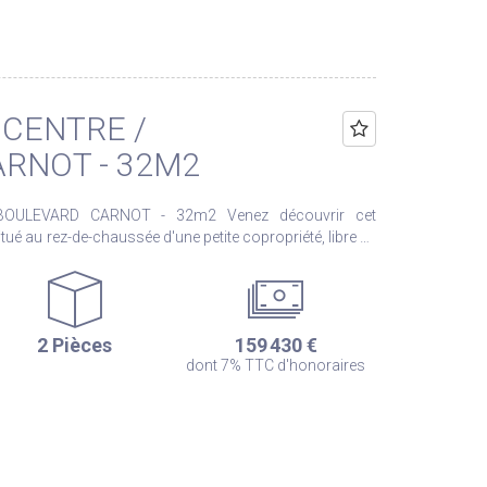
s : www.georisques.gouv.fr
R CENTRE /
RNOT - 32M2
 CARNOT - 32m2 Venez découvrir cet
tué au rez-de-chaussée d'une petite copropriété, libre de
e pièce de vie avec
ouche ainsi que des WC séparé. Situé à proximité
n et des commerces. L'immeuble possède également un
2 Pièces
159 430 €
dont 7% TTC d'honoraires
s : www.georisques.gouv.fr