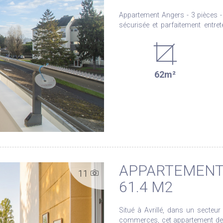
Appartement Angers - 3 pièces - 61,51 m² - 
sécurisée et parfaitement entre
calme, tout en bénéficiant de la
des transports (500m du tramway). L'appartement se compose d'une entrée, d'un
lumineux et convivial avec c
rangements, d'une pièce de range
62m²
balcon et un stationnement en sous-sol vie
résidence, l'appartement offre u
vue dégagée. L'appartement bénéficie également d'équipements récents et économiques
: radiateurs électriques à bas
garantissant de faibles charges énergétiques. N'attendez 
maintenant pour organiser une visite. Les informations sur les risques auxqu
est exposé sont disponibles sur 
APPARTEMENT A
11
61.4 M2
Situé à Avrillé, dans un secte
commerces, cet appartement de t