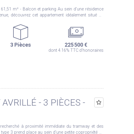
Balcon et parking Au sein d'une résidence
tenue, découvrez cet appartement idéalement situé au
 proximité immédiate du centre-ville, des commerces et
 séjour
uisine aménagée et équipée, de deux chambres avec
ment, ainsi que d'une salle d'eau et de WC séparés. Un
3 Pièces
225 500 €
nt compléter ce bien. Situé en retrait de la
dont 4.16% TTC d'honoraires
n cadre calme, permettant au balcon de bénéficier d'une
se consommation et ballon d'eau chaude performant,
plus et contactez-nous dès
els ce bien
le site Géorisques : www.georisques.gouv.fr
VRILLÉ - 3 PIÈCES -
ur recherché à proximité immédiate du tramway et des
ype 3 prend place au sein d'une petite copropriété en