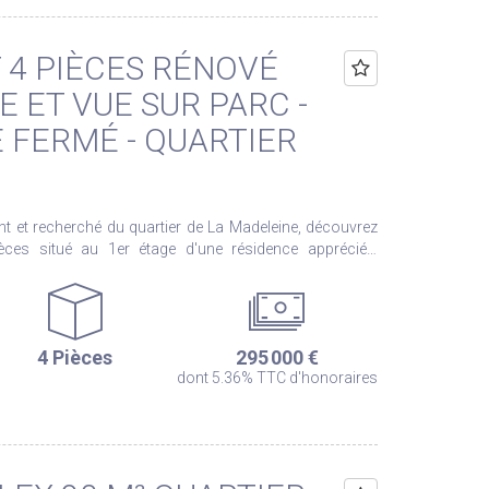
4 PIÈCES RÉNOVÉ
 ET VUE SUR PARC -
 FERMÉ - QUARTIER
 et recherché du quartier de La Madeleine, découvrez
èces situé au 1er étage d'une résidence appréciée,
n sud-ouest qui lui confère une luminosité optimale tout
ravaux. Il se compose d'un vaste séjour convivial, d'une
e trois chambres, d'un dressing, d'une salle d'eau
4 Pièces
295 000 €
lement d'une agréable
dont 5.36% TTC d'honoraires
sur le parc arboré de la copropriété, sans aucun vis-à-
ppartement est vendu clé en main
idence a par ailleurs bénéficié
 et financés, comprenant notamment le ravalement des
s balcons et celle de la toiture-terrasse. Une cave et