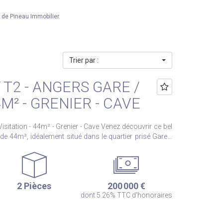
 de Pineau Immobilier.
Trier par :
T2 - ANGERS GARE /
4M² - GRENIER - CAVE
44m² - Grenier - Cave Venez découvrir ce bel
de 44m², idéalement situé dans le quartier prisé Gare /
insi que d'une salle de bains avec WC. Vous pourrez
ion plein sud, offrant une belle luminosité dans la pièce
2 Pièces
200 000 €
s axes rapides et des commerces de proximité, cet
dont 5.26% TTC d'honoraires
 par son emplacement, son cachet et sa luminosité.
position pour tout complément d'information ou pour