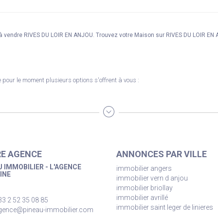
n à vendre RIVES DU LOIR EN ANJOU. Trouvez votre Maison sur RIVES DU LOIR E
pour le moment plusieurs options s'offrent à vous :
E AGENCE
ANNONCES PAR VILLE
 IMMOBILIER - L'AGENCE
immobilier angers
INE
immobilier vern d anjou
immobilier briollay
immobilier avrillé
33 2 52 35 08 85
immobilier saint leger de linieres
gence@pineau-immobilier.com