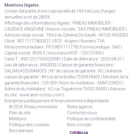
Mentions légales
Ce bien fait partie d'une copropriété de 144 lots.Les charges
annuelles sont de 2850€.
Affichage des informations légales : PINEAU IMMOBILIER -
L'AGENCE ANGEVINE | Raison sociale : SAS PINEAU IMMOBILIER |
Adresse siège social : 18 bd du Général De Gaulle - 49100 ANGERS
| Siret : 83111177800021 | RCS : Angers | Numero TVA
Intracommunautaire : FR10831111778 | Forme juridique : SAS |
Capital social : 8000 € | Assurance RCP : 120137405 |
Carte T : 49012017000020981 | Date de délivrance : 2020-08-31 |
Lieu de délivrance : ANGERS | Caisse de garantie financière :
GALIAN ASSURANCES. | N° de caisse de garantie : NC | Adresse
caisse de garantie : 89 rue de la Boétie 75008 PARIS | Montant de la
garantie financière : 120 000 | Nom du médiateur : ANM CONSO |
Adresse du médiateur : 62 rue Tiquetonne 75002 PARIS | Adresse
du site :
www.anm-conso.com
|
Entreprise juridiquement et financièrement indépendante
© 2026 Pineau Immobilier
Notre agence
Plan du site
Contactez-nous
Mentions
Politique de confidentialité
Politique des cookies
Mon compte
Recrutement