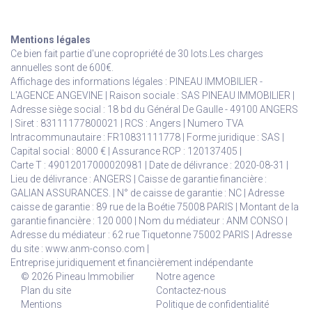
Mentions légales
Ce bien fait partie d'une copropriété de 30 lots.Les charges
annuelles sont de 600€.
Affichage des informations légales : PINEAU IMMOBILIER -
L'AGENCE ANGEVINE | Raison sociale : SAS PINEAU IMMOBILIER |
Adresse siège social : 18 bd du Général De Gaulle - 49100 ANGERS
| Siret : 83111177800021 | RCS : Angers | Numero TVA
Intracommunautaire : FR10831111778 | Forme juridique : SAS |
Capital social : 8000 € | Assurance RCP : 120137405 |
Carte T : 49012017000020981 | Date de délivrance : 2020-08-31 |
Lieu de délivrance : ANGERS | Caisse de garantie financière :
GALIAN ASSURANCES. | N° de caisse de garantie : NC | Adresse
caisse de garantie : 89 rue de la Boétie 75008 PARIS | Montant de la
garantie financière : 120 000 | Nom du médiateur : ANM CONSO |
Adresse du médiateur : 62 rue Tiquetonne 75002 PARIS | Adresse
du site :
www.anm-conso.com
|
Entreprise juridiquement et financièrement indépendante
© 2026 Pineau Immobilier
Notre agence
Plan du site
Contactez-nous
Mentions
Politique de confidentialité