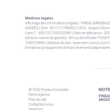
Mentions légales
Affichage des informations légales : PINEAU IMMOBILIE
ANGERS | Siret : 83111177800021 | RCS : Angers | Nume
Carte T : 49012017000020981 | Date de délivrance : 2020
Adresse caisse de garantie : 89 rue de la Boétie 75008 
75002 PARIS | Adresse du site :
www.anm-conso.com
|
Entreprise juridiquement et financièrement indépendant
NOTR
© 2026 Pineau Immobilier
Notre agence
PINEAU
Plan du site
ANGEV
Contactez-nous
Mentions