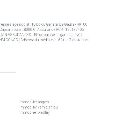
sse siège social : 18 bd du Général De Gaulle - 49100
apital social : 8000 € | Assurance RCP : 120137405 |
ALIAN ASSURANCES. | N° de caisse de garantie : NC |
: ANM CONSO | Adresse du médiateur : 62 rue Tiquetonne
immobilier angers
immobilier vern d anjou
immobilier briollay