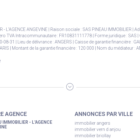
R - L'AGENCE ANGEVINE | Raison sociale : SAS PINEAU IMMOBILIER | Adre
ro TVA Intracommunautaire : FR10831111778 | Forme juridique : SAS | C
-08-31 | Lieu de délivrance : ANGERS | Caisse de garantie financière : G
PARIS | Montant de la garantie financière : 120 000 | Nom du médiateur 
e
E AGENCE
ANNONCES PAR VILLE
 IMMOBILIER - L'AGENCE
immobilier angers
INE
immobilier vern d anjou
immobilier briollay