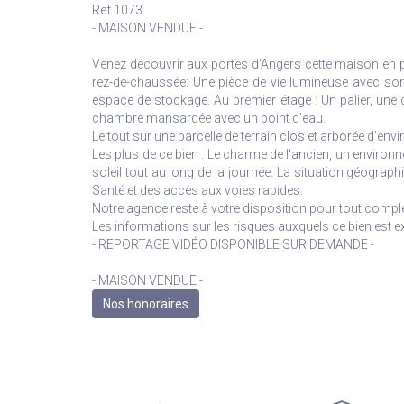
Ref 1073
- MAISON VENDUE -
Venez découvrir aux portes d'Angers cette maison en pa
rez-de-chaussée: Une pièce de vie lumineuse avec so
espace de stockage. Au premier étage : Un palier, une
chambre mansardée avec un point d'eau.
Le tout sur une parcelle de terrain clos et arborée d'en
Les plus de ce bien : Le charme de l'ancien, un enviro
soleil tout au long de la journée. La situation géograph
Santé et des accès aux voies rapides.
Notre agence reste à votre disposition pour tout compl
Les informations sur les risques auxquels ce bien est 
- REPORTAGE VIDÉO DISPONIBLE SUR DEMANDE -
- MAISON VENDUE -
Nos honoraires