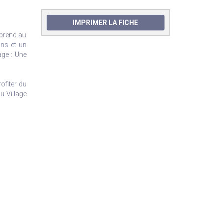
IMPRIMER LA FICHE
mprend au
ins et un
age : Une
ofiter du
u Village