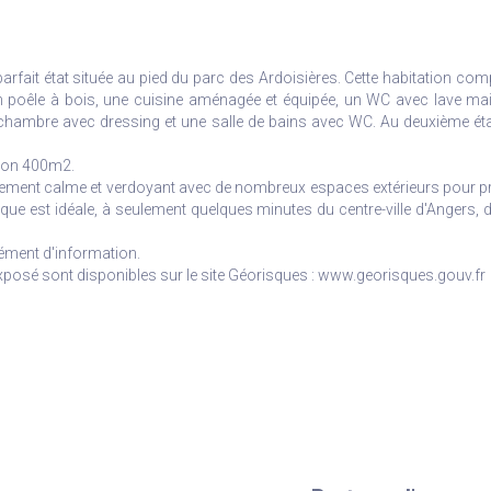
rfait état située au pied du parc des Ardoisières. Cette habitation co
n poêle à bois, une cuisine aménagée et équipée, un WC avec lave ma
 chambre avec dressing et une salle de bains avec WC. Au deuxième ét
viron 400m2.
nnement calme et verdoyant avec de nombreux espaces extérieurs pour pr
ique est idéale, à seulement quelques minutes du centre-ville d'Angers, d
ément d'information.
exposé sont disponibles sur le site Géorisques : www.georisques.gouv.fr