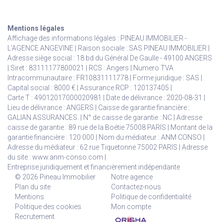
Mentions légales
Affichage des informations légales : PINEAU IMMOBILIER -
L'AGENCE ANGEVINE | Raison sociale : SAS PINEAU IMMOBILIER |
Adresse siège social : 18 bd du Général De Gaulle - 49100 ANGERS
| Siret : 83111177800021 | RCS : Angers | Numero TVA
Intracommunautaire : FR10831111778 | Forme juridique : SAS |
Capital social : 8000 € | Assurance RCP : 120137405 |
Carte T : 49012017000020981 | Date de délivrance : 2020-08-31 |
Lieu de délivrance : ANGERS | Caisse de garantie financière :
GALIAN ASSURANCES. | N° de caisse de garantie : NC | Adresse
caisse de garantie : 89 rue de la Boétie 75008 PARIS | Montant de la
garantie financière : 120 000 | Nom du médiateur : ANM CONSO |
Adresse du médiateur : 62 rue Tiquetonne 75002 PARIS | Adresse
du site :
www.anm-conso.com
|
Entreprise juridiquement et financièrement indépendante
© 2026 Pineau Immobilier
Notre agence
Plan du site
Contactez-nous
Mentions
Politique de confidentialité
Politique des cookies
Mon compte
Recrutement